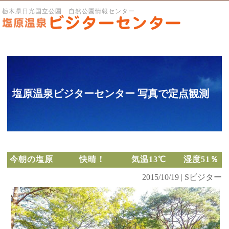
栃木県日光国立公園 自然公園情報センター
塩原温泉ビジターセンター 写真で定点観測
今朝の塩原 快晴！ 気温13℃ 湿度51％
2015/10/19 | Sビジター